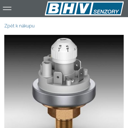
Přejít
k
hlavnímu
obsahu
Zpět k nákupu